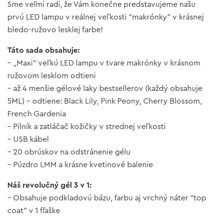
Sme veľmi radi, že Vám konečne predstavujeme našu
prvú LED lampu v reálnej veľkosti “makrónky” v krásnej
bledo-ružovo lesklej farbe!
Táto sada obsahuje:
– „Maxi“ veľkú LED lampu v tvare makrónky v krásnom
ružovom lesklom odtieni
– až 4 menšie gélové laky bestsellerov (každý obsahuje
5ML) – odtiene: Black Lily, Pink Peony, Cherry Blossom,
French Gardenia
– Pilník a zatláčač kožičky v strednej veľkosti
– USB kábel
– 20 obrúskov na odstránenie gélu
– Púzdro LMM a krásne kvetinové balenie
Náš revolučný gél 3 v 1:
– Obsahuje podkladovú bázu, farbu aj vrchný náter “top
coat” v 1 fľaške