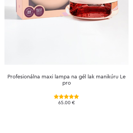
Profesionálna maxi lampa na gél lak manikúru Le
pro
65.00
€
Hodnotenie
4.93
z 5