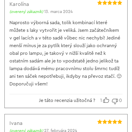
Karolína
Hodnotenie
5
(overený zákazník)
13. marca 2024
z 5
Naprosto výborná sada, tolik kombinací které
můžete s laky vytvořit je veliká. Jsem začátečníkem
v gel lacích a v této sadě vůbec nic nechybí! Jediné
menší mínus je za pytlík který slouží jako ochranný
obal pro lampu, je takový v nižší kvalitě než k
ostatním sadám ale je to vpodstatě jedno jelikož ta
lampa dodává mému pracovnímu stolu šmrnc tudíž
ani ten sáček nepotřebuji, ikdyby na převoz stačí. 🙂
Doporučuji všem!
Je táto recenzia užitočná ?
1
0
Ivana
Hodnotenie
5
(overený zákazník)
27. februára 2024