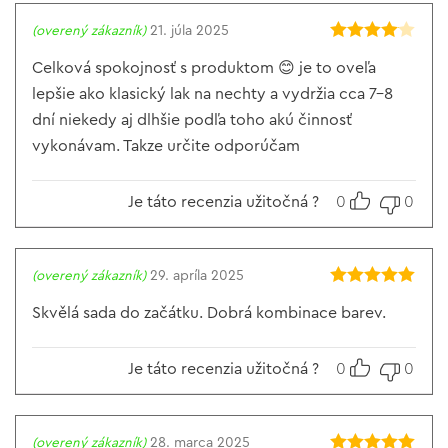
(overený zákazník)
21. júla 2025
Hodnotenie
4
z 5
Celková spokojnosť s produktom 😊 je to oveľa
lepšie ako klasický lak na nechty a vydržia cca 7-8
dní niekedy aj dlhšie podľa toho akú činnosť
vykonávam. Takze určite odporúčam
Je táto recenzia užitočná ?
0
0
(overený zákazník)
29. apríla 2025
Hodnotenie
5
z 5
Skvělá sada do začátku. Dobrá kombinace barev.
Je táto recenzia užitočná ?
0
0
(overený zákazník)
28. marca 2025