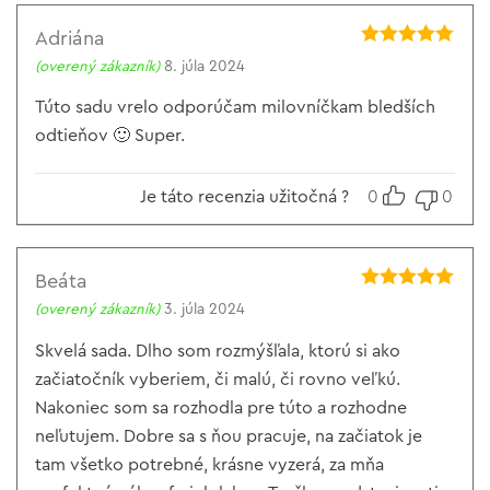
Adriána
Hodnotenie
5
(overený zákazník)
8. júla 2024
z 5
Túto sadu vrelo odporúčam milovníčkam bledších
odtieňov 🙂 Super.
Je táto recenzia užitočná ?
0
0
Beáta
Hodnotenie
5
(overený zákazník)
3. júla 2024
z 5
Skvelá sada. Dlho som rozmýšľala, ktorú si ako
začiatočník vyberiem, či malú, či rovno veľkú.
Nakoniec som sa rozhodla pre túto a rozhodne
neľutujem. Dobre sa s ňou pracuje, na začiatok je
tam všetko potrebné, krásne vyzerá, za mňa