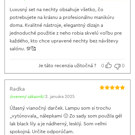
Hodnotenie
5
z 5
Luxusný set na nechty obsahuje všetko, čo
potrebujete na krásnu a profesionálnu manikúru
doma. Kvalitné nástroje, elegantný dizajn a
jednoduché použitie z neho robia skvelú voľbu pre
každého, kto chce upravené nechty bez návštevy
salónu. 💯🥰
Je táto recenzia užitočná ?
0
0
Radka
Hodnotenie
5
(overený zákazník)
2. januára 2025
z 5
Úžasný vianočný darček. Lampu som si trochu
,,vytúnovala,, nálepkami 🙂 Zo sady som použila gél
lak black lily a je nádherný, lesklý. Som veľmi
spokojná. Určite odporúčam.