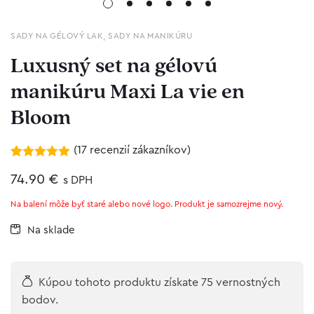
SADY NA GÉLOVÝ LAK
,
SADY NA MANIKÚRU
Luxusný set na gélovú
manikúru Maxi La vie en
Bloom
(
17
recenzií zákazníkov)
Hodnotenie
17
4.94
74.90
z 5 na
€
s DPH
základe
zákazníckych
Na balení môže byť staré alebo nové logo. Produkt je samozrejme nový.
recenzií
Na sklade
Kúpou tohoto produktu získate 75 vernostných
bodov.