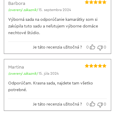
Barbora
Hodnotenie
5
(overený zákazník)
15. septembra 2024
z 5
Výborná sada na odporúčanie kamarátky som si
zakúpila tuto sadu a neľutujem výborne domáce
nechtové štúdio.
Je táto recenzia užitočná ?
0
0
Martina
Hodnotenie
5
(overený zákazník)
15. júla 2024
z 5
Odporúčam. Krasna sada, najdete tam všetko
potrebné.
Je táto recenzia užitočná ?
0
0