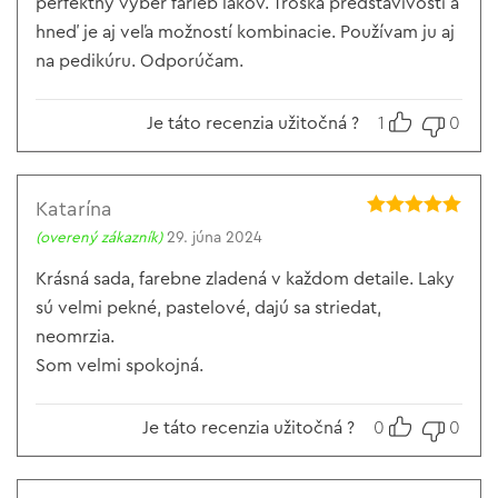
perfektný výber farieb lakov. Troška predstavivosti a
hneď je aj veľa možností kombinacie. Používam ju aj
na pedikúru. Odporúčam.
Je táto recenzia užitočná ?
1
0
Katarína
Hodnotenie
5
(overený zákazník)
29. júna 2024
z 5
Krásná sada, farebne zladená v každom detaile. Laky
sú velmi pekné, pastelové, dajú sa striedat,
neomrzia.
Som velmi spokojná.
Je táto recenzia užitočná ?
0
0