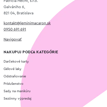
Patrícia Hecht, s.r.o.
Galvániho 6,
821 04, Bratislava
kontakt@leminimacaron.sk
0950 691 691
Navigovať
NAKUPUJ PODĽA KATEGÓRIE
Darčekové karty
Gélové laky
Odstraňovanie
Príslušenstvo
Sady na manikúru
Sezónny výpredaj