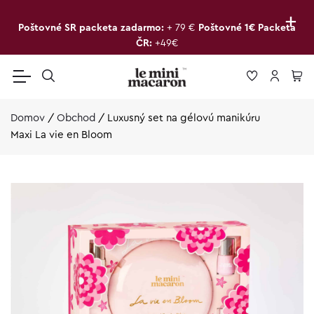
+
Poštovné SR packeta zadarmo:
+ 79 €
Poštovné 1€ Packeta
ČR:
+49€
Domov
/
Obchod
/
Luxusný set na gélovú manikúru
Maxi La vie en Bloom