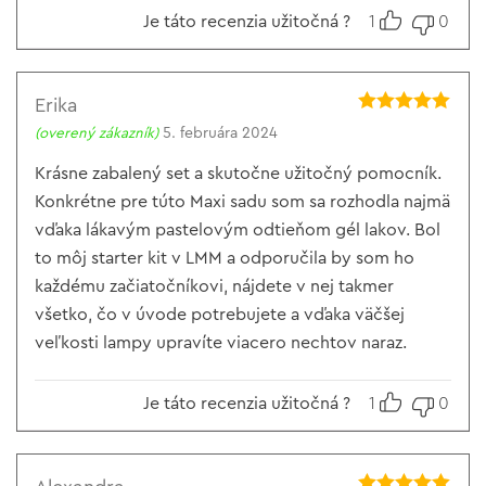
Je táto recenzia užitočná ?
1
0
Erika
Hodnotenie
5
(overený zákazník)
5. februára 2024
z 5
Krásne zabalený set a skutočne užitočný pomocník.
Konkrétne pre túto Maxi sadu som sa rozhodla najmä
vďaka lákavým pastelovým odtieňom gél lakov. Bol
to môj starter kit v LMM a odporučila by som ho
každému začiatočníkovi, nájdete v nej takmer
všetko, čo v úvode potrebujete a vďaka väčšej
veľkosti lampy upravíte viacero nechtov naraz.
Je táto recenzia užitočná ?
1
0