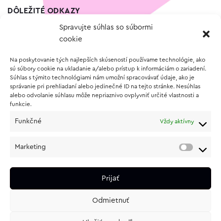
DÔLEŽITÉ ODKAZY
Spravujte súhlas so súbormi
Kontakt
cookie
Wishlist
Na poskytovanie tých najlepších skúseností používame technológie, ako
Vernostný program
sú súbory cookie na ukladanie a/alebo prístup k informáciám o zariadení.
Súhlas s týmito technológiami nám umožní spracovávať údaje, ako je
správanie pri prehliadaní alebo jedinečné ID na tejto stránke. Nesúhlas
O NÁKUPE
alebo odvolanie súhlasu môže nepriaznivo ovplyvniť určité vlastnosti a
funkcie.
Obchodné podmienky
Funkčné
Vždy aktívny
Vrátenie a reklamácia tovaru
Zásady používania súborov cookie (EÚ)
Marketing
Ochrana osobných údajov
Prijať
Odmietnuť