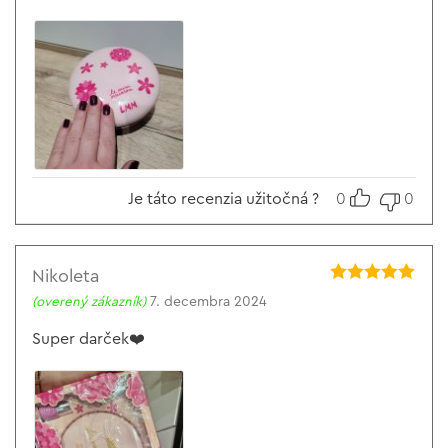
Je táto recenzia užitočná ?
0
0
Nikoleta
Hodnotenie
5
(overený zákazník)
7. decembra 2024
z 5
Super darček❤️