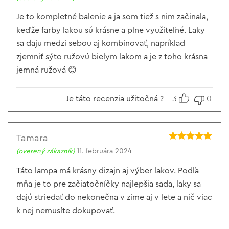
z 5
Je to kompletné balenie a ja som tiež s nim začinala,
keďže farby lakou sú krásne a plne využiteľné. Laky
sa daju medzi sebou aj kombinovať, napríklad
zjemniť sýto ružovú bielym lakom a je z toho krásna
jemná ružová 😊
Je táto recenzia užitočná ?
3
0
Tamara
Hodnotenie
5
(overený zákazník)
11. februára 2024
z 5
Táto lampa má krásny dizajn aj výber lakov. Podľa
mňa je to pre začiatočníčky najlepšia sada, laky sa
dajú striedať do nekonečna v zime aj v lete a nič viac
k nej nemusíte dokupovať.