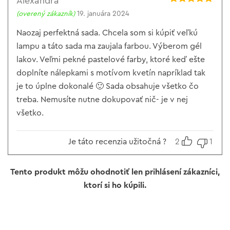
Alexandra
Hodnotenie
5
(overený zákazník)
19. januára 2024
z 5
Naozaj perfektná sada. Chcela som si kúpiť veľkú
lampu a táto sada ma zaujala farbou. Výberom gél
lakov. Veľmi pekné pastelové farby, ktoré keď ešte
doplníte nálepkami s motívom kvetín napríklad tak
je to úplne dokonalé 🙂 Sada obsahuje všetko čo
treba. Nemusíte nutne dokupovať nič- je v nej
všetko.
Je táto recenzia užitočná ?
2
1
Tento produkt môžu ohodnotiť len prihlásení zákazníci,
ktorí si ho kúpili.