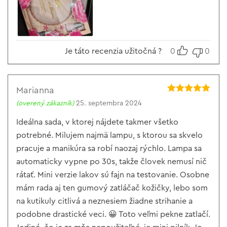
Je táto recenzia užitočná ?
0
0
Marianna
Hodnotenie
5
(overený zákazník)
25. septembra 2024
z 5
Ideálna sada, v ktorej nájdete takmer všetko
potrebné. Milujem najmä lampu, s ktorou sa skvelo
pracuje a manikúra sa robí naozaj rýchlo. Lampa sa
automaticky vypne po 30s, takže človek nemusí nič
rátať. Mini verzie lakov sú fajn na testovanie. Osobne
mám rada aj ten gumový zatláčač kožičky, lebo som
na kutikuly citlivá a neznesiem žiadne strihanie a
podobne drastické veci. 😀 Toto veľmi pekne zatlačí.