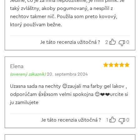
Jediné, čo je za mňa nepoužiteľné, je mini pilník. Je
taký zvláštny, akoby pogumovaný, a nespílil z
nechtov takmer nič. Použila som preto kovový,
ktorý používam bežne.
Je táto recenzia užitočná ?
2
0
Elena
Hodnotenie
5
(overený zákazník)
20. septembra 2024
z 5
Uzasna sada na nechty 😊zaujali ma farby gel lakov ,
odporúčam 👍👍som velmi spokojna 😊❤️❤️urcite si
ju zamilujete
Je táto recenzia užitočná ?
1
0