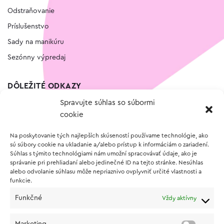
Odstraňovanie
Príslušenstvo
Sady na manikúru
Sezónny výpredaj
DÔLEŽITÉ ODKAZY
Spravujte súhlas so súbormi
Kontakt
cookie
Wishlist
Na poskytovanie tých najlepších skúseností používame technológie, ako
Vernostný program
sú súbory cookie na ukladanie a/alebo prístup k informáciám o zariadení.
Súhlas s týmito technológiami nám umožní spracovávať údaje, ako je
správanie pri prehliadaní alebo jedinečné ID na tejto stránke. Nesúhlas
O NÁKUPE
alebo odvolanie súhlasu môže nepriaznivo ovplyvniť určité vlastnosti a
funkcie.
Obchodné podmienky
Funkčné
Vždy aktívny
Vrátenie a reklamácia tovaru
Zásady používania súborov cookie (EÚ)