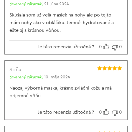
Hodnotenie
5
(overený zákazník)
21. júna 2024
z 5
Skúšala som už veľa masiek na nohy ale po tejto
mám nohy ako v obláčiku. Jemné, hydratované a
ešte aj s krásnou vôňou.
Je táto recenzia užitočná ?
0
0
Soňa
Hodnotenie
5
(overený zákazník)
10. mája 2024
z 5
Naozaj výborná maska, krásne zvláčni kožu a má
príjemnú vôňu
Je táto recenzia užitočná ?
0
0