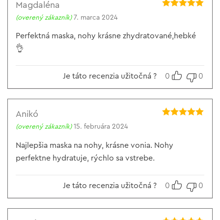
Magdaléna
Hodnotenie
5
(overený zákazník)
7. marca 2024
z 5
Perfektná maska, nohy krásne zhydratované,hebké
👌
Je táto recenzia užitočná ?
0
0
Anikó
Hodnotenie
5
(overený zákazník)
15. februára 2024
z 5
Najlepšia maska na nohy, krásne vonia. Nohy
perfektne hydratuje, rýchlo sa vstrebe.
Je táto recenzia užitočná ?
0
0