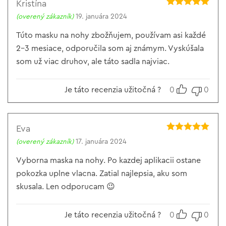
Kristína
Hodnotenie
5
(overený zákazník)
19. januára 2024
z 5
Túto masku na nohy zbožňujem, používam asi každé
2-3 mesiace, odporučila som aj známym. Vyskúšala
som už viac druhov, ale táto sadla najviac.
Je táto recenzia užitočná ?
0
0
Eva
Hodnotenie
5
(overený zákazník)
17. januára 2024
z 5
Vyborna maska na nohy. Po kazdej aplikacii ostane
pokozka uplne vlacna. Zatial najlepsia, aku som
skusala. Len odporucam 😉
Je táto recenzia užitočná ?
0
0