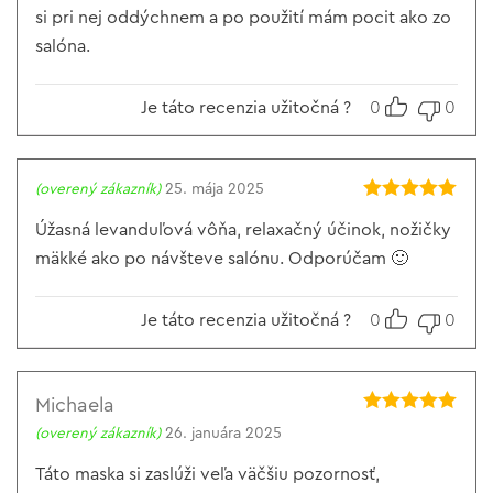
si pri nej oddýchnem a po použití mám pocit ako zo
salóna.
Je táto recenzia užitočná ?
0
0
(overený zákazník)
25. mája 2025
Hodnotenie
5
z 5
Úžasná levanduľová vôňa, relaxačný účinok, nožičky
mäkké ako po návšteve salónu. Odporúčam 🙂
Je táto recenzia užitočná ?
0
0
Michaela
Hodnotenie
5
(overený zákazník)
26. januára 2025
z 5
Táto maska si zaslúži veľa väčšiu pozornosť,