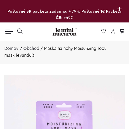
+
Poštovné SR packeta zadarmo:
+ 79 €
Poštovné 1€ Packeta
ČR:
+49€
Domov
/
Obchod
/
Maska na nohy Moisurizing foot
mask levanduľa