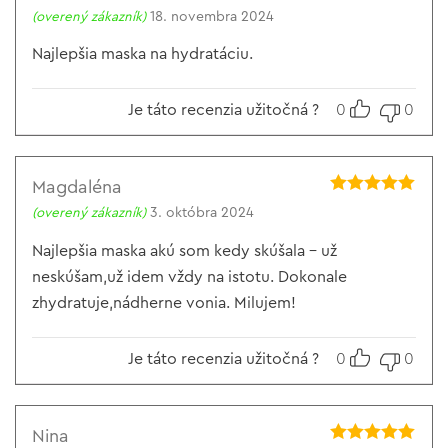
Hodnotenie
5
(overený zákazník)
18. novembra 2024
z 5
Najlepšia maska na hydratáciu.
Je táto recenzia užitočná ?
0
0
Magdaléna
Hodnotenie
5
(overený zákazník)
3. októbra 2024
z 5
Najlepšia maska akú som kedy skúšala – už
neskúšam,už idem vždy na istotu. Dokonale
zhydratuje,nádherne vonia. Milujem!
Je táto recenzia užitočná ?
0
0
Nina