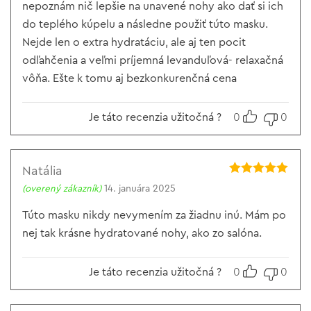
nepoznám nič lepšie na unavené nohy ako dať si ich
do teplého kúpelu a následne použiť túto masku.
Nejde len o extra hydratáciu, ale aj ten pocit
odľahčenia a veľmi príjemná levanduľová- relaxačná
vôňa. Ešte k tomu aj bezkonkurenčná cena
Je táto recenzia užitočná ?
0
0
Natália
Hodnotenie
5
(overený zákazník)
14. januára 2025
z 5
Túto masku nikdy nevymením za žiadnu inú. Mám po
nej tak krásne hydratované nohy, ako zo salóna.
Je táto recenzia užitočná ?
0
0