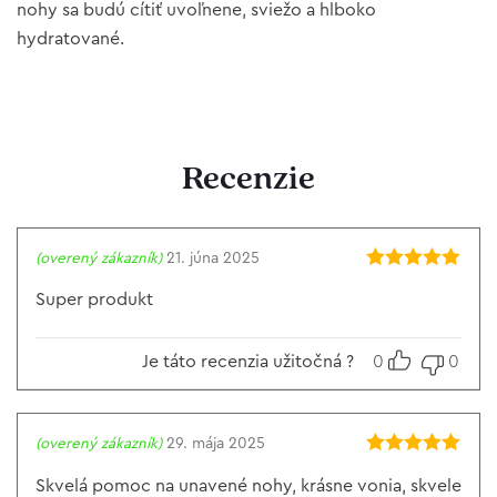
nohy sa budú cítiť uvoľnene, sviežo a hlboko
hydratované.
Recenzie
(overený zákazník)
21. júna 2025
Hodnotenie
5
z 5
Super produkt
Je táto recenzia užitočná ?
0
0
(overený zákazník)
29. mája 2025
Hodnotenie
5
z 5
Skvelá pomoc na unavené nohy, krásne vonia, skvele