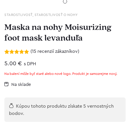
STAROSTLIVOSŤ
,
STAROSTLIVOSŤ O NOHY
Maska na nohy Moisurizing
foot mask levanduľa
(
15
recenzií zákazníkov)
Hodnotenie
15
5.00
5.00
z 5 na
€
s DPH
základe
zákazníckych
Na balení môže byť staré alebo nové logo. Produkt je samozrejme nový.
recenzií
Na sklade
Kúpou tohoto produktu získate 5 vernostných
bodov.