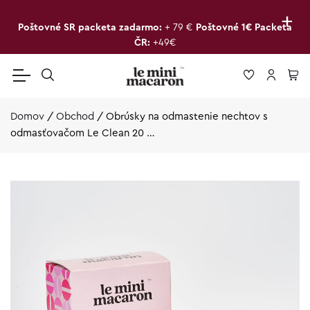
+
Poštovné SR packeta zadarmo:
+ 79 €
Poštovné 1€ Packeta
ČR:
+49€
Domov
/
Obchod
/
Obrúsky na odmastenie nechtov s
odmasťovačom Le Clean 20 …