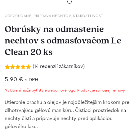
ODPORÚČANÉ
,
PRÍPRAVA NECHTOV
,
STAROSTLIVOSŤ
Obrúsky na odmastenie
nechtov s odmasťovačom Le
Clean 20 ks
(
14
recenzií zákazníkov)
Hodnotenie
14
5.00
5.90
z 5 na
€
s DPH
základe
zákazníckych
Na balení môže byť staré alebo nové logo. Produkt je samozrejme nový.
recenzií
Utieranie prachu a olejov je najdôležitejším krokom pre
dlhotrvajúcu gélovú manikúru. Čistiaci prostriedok na
nechty čistí a pripravuje nechty pred aplikáciou
gélového laku.