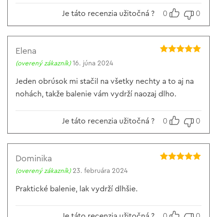
Je táto recenzia užitočná ?
0
0
Elena
Hodnotenie
5
(overený zákazník)
16. júna 2024
z 5
Jeden obrúsok mi stačil na všetky nechty a to aj na
nohách, takže balenie vám vydrží naozaj dlho.
Je táto recenzia užitočná ?
0
0
Dominika
Hodnotenie
5
(overený zákazník)
23. februára 2024
z 5
Praktické balenie, lak vydrží dlhšie.
Je táto recenzia užitočná ?
0
0