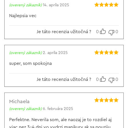
(overený zákazník)
14. apríla 2025
Hodnotenie
5
z 5
Najlepsia vec
Je táto recenzia užitočná ?
0
0
(overený zákazník)
2. apríla 2025
Hodnotenie
5
z 5
super, som spokojna
Je táto recenzia užitočná ?
0
0
Michaela
Hodnotenie
5
(overený zákazník)
6. februára 2025
z 5
Perfektne. Neverila som, ale naozaj je to rozdiel aj
viac nez 3-4 dni vo vydrzi manikury ak sa pouziju.