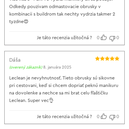
Odkedy pouzivam odmastovacie obrusky v
kombinacii s buildrom tak nechty vydrzia takmer 2
tyzdne😍
Je táto recenzia užitočná ?
0
0
Dáša
Hodnotenie
5
(overený zákazník)
8. januára 2025
z 5
Leclean je nevyhnutnosť. Tieto obrusky sú sikovne
pri cestovani, keď si chcem dopriať peknú manikuru
na dovolenke a nechce sa mi brat celu fľaštičku
Leclean. Super vec👌
Je táto recenzia užitočná ?
0
0