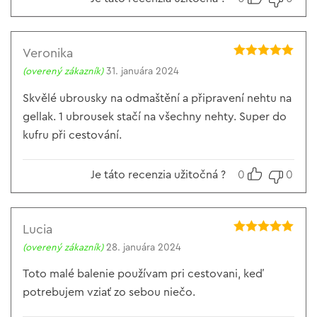
Veronika
Hodnotenie
5
(overený zákazník)
31. januára 2024
z 5
Skvělé ubrousky na odmaštění a připravení nehtu na
gellak. 1 ubrousek stačí na všechny nehty. Super do
kufru při cestování.
Je táto recenzia užitočná ?
0
0
Lucia
Hodnotenie
5
(overený zákazník)
28. januára 2024
z 5
Toto malé balenie používam pri cestovani, keď
potrebujem vziať zo sebou niečo.