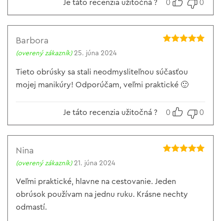
Je táto recenzia užitočná ?
0
0
Barbora
Hodnotenie
5
(overený zákazník)
25. júna 2024
z 5
Tieto obrúsky sa stali neodmysliteľnou súčasťou
mojej manikúry! Odporúčam, veľmi praktické 🙂
Je táto recenzia užitočná ?
0
0
Nina
Hodnotenie
5
(overený zákazník)
21. júna 2024
z 5
Veľmi praktické, hlavne na cestovanie. Jeden
obrúsok používam na jednu ruku. Krásne nechty
odmastí.