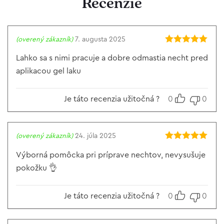
Recenzie
(overený zákazník)
7. augusta 2025
Hodnotenie
5
z 5
Lahko sa s nimi pracuje a dobre odmastia necht pred
aplikacou gel laku
Je táto recenzia užitočná ?
0
0
(overený zákazník)
24. júla 2025
Hodnotenie
5
z 5
Výborná pomôcka pri príprave nechtov, nevysušuje
pokožku 👌
Je táto recenzia užitočná ?
0
0