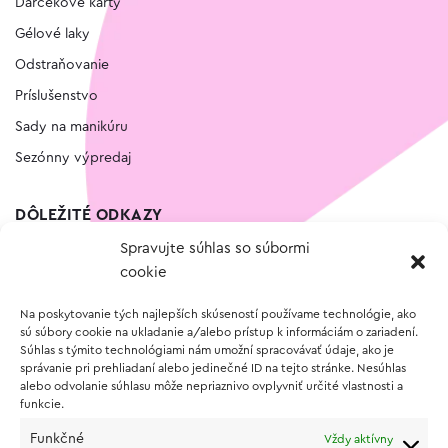
Darčekové karty
Gélové laky
Odstraňovanie
Príslušenstvo
Sady na manikúru
Sezónny výpredaj
DÔLEŽITÉ ODKAZY
Spravujte súhlas so súbormi
Kontakt
cookie
Wishlist
Na poskytovanie tých najlepších skúseností používame technológie, ako
Vernostný program
sú súbory cookie na ukladanie a/alebo prístup k informáciám o zariadení.
Súhlas s týmito technológiami nám umožní spracovávať údaje, ako je
správanie pri prehliadaní alebo jedinečné ID na tejto stránke. Nesúhlas
O NÁKUPE
alebo odvolanie súhlasu môže nepriaznivo ovplyvniť určité vlastnosti a
funkcie.
Obchodné podmienky
Funkčné
Vždy aktívny
Vrátenie a reklamácia tovaru