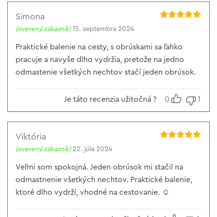
Simona
Hodnotenie
5
(overený zákazník)
15. septembra 2024
z 5
Praktické balenie na cesty, s obrúskami sa ľahko
pracuje a navyše dlho vydržia, pretože na jedno
odmastenie všetkých nechtov stačí jeden obrúsok.
Je táto recenzia užitočná ?
0
1
Viktória
Hodnotenie
5
(overený zákazník)
22. júla 2024
z 5
Veľmi som spokojná. Jeden obrúsok mi stačil na
odmastnenie všetkých nechtov. Praktické balenie,
ktoré dlho vydrží, vhodné na cestovanie. ☺️