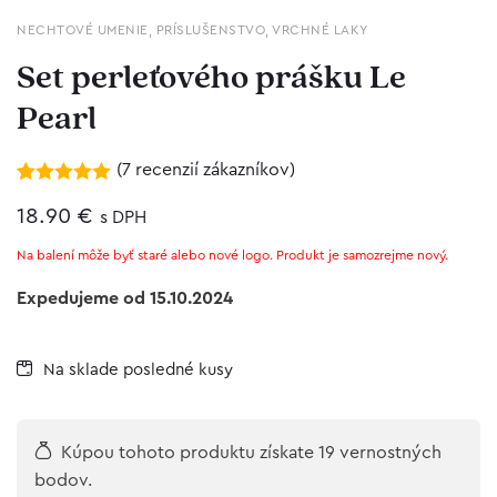
NECHTOVÉ UMENIE
,
PRÍSLUŠENSTVO
,
VRCHNÉ LAKY
Set perleťového prášku Le
Pearl
(
7
recenzií zákazníkov)
Hodnotenie
7
5.00
18.90
z 5 na
€
s DPH
základe
zákazníckych
Na balení môže byť staré alebo nové logo. Produkt je samozrejme nový.
recenzií
Expedujeme od 15.10.2024
Na sklade posledné kusy
Kúpou tohoto produktu získate 19 vernostných
bodov.