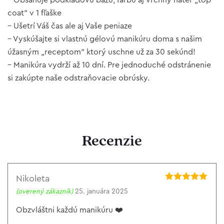
– Obsahuje podkladovú bázu, farbu aj vrchný náter „top
coat“ v 1 fľaške
– Ušetrí Váš čas ale aj Vaše peniaze
– Vyskúšajte si vlastnú gélovú manikúru doma s našim
úžasným „receptom“ ktorý uschne už za 30 sekúnd!
– Manikúra vydrží až 10 dní. Pre jednoduché odstránenie
si zakúpte naše odstraňovacie obrúsky.
Recenzie
Nikoleta
Hodnotenie
5
(overený zákazník)
25. januára 2025
z 5
Obzvláštni každú manikúru ❤️