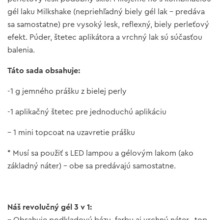
gél laku Milkshake (nepriehľadný biely gél lak – predáva
sa samostatne) pre vysoký lesk, reflexný, biely perleťový
efekt. Púder, štetec aplikátora a vrchný lak sú súčasťou
balenia.
Táto sada obsahuje:
-1 g jemného prášku z bielej perly
-1 aplikačný štetec pre jednoduchú aplikáciu
– 1 mini topcoat na uzavretie prášku
* Musí sa použiť s LED lampou a gélovým lakom (ako
základný náter) – obe sa predávajú samostatne.
Náš revolučný gél 3 v 1: