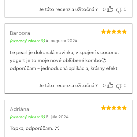
Je táto recenzia užitočná ?
0
0
Barbora
Hodnotenie
5
(overený zákazník)
4. augusta 2024
z 5
Le pearl je dokonalá novinka, v spojení s coconut
yogurt je to moje nové obľúbené kombo🙂
odporúčam – jednoduchá aplikácia, krásny efekt
Je táto recenzia užitočná ?
0
0
Adriána
Hodnotenie
5
(overený zákazník)
8. júla 2024
z 5
Topka, odporúčam. 🙂