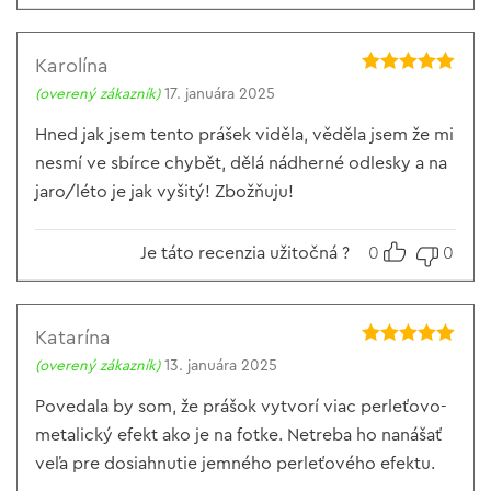
Karolína
Hodnotenie
5
(overený zákazník)
17. januára 2025
z 5
Hned jak jsem tento prášek viděla, věděla jsem že mi
nesmí ve sbírce chybět, dělá nádherné odlesky a na
jaro/léto je jak vyšitý! Zbožňuju!
Je táto recenzia užitočná ?
0
0
Katarína
Hodnotenie
5
(overený zákazník)
13. januára 2025
z 5
Povedala by som, že prášok vytvorí viac perleťovo-
metalický efekt ako je na fotke. Netreba ho nanášať
veľa pre dosiahnutie jemného perleťového efektu.