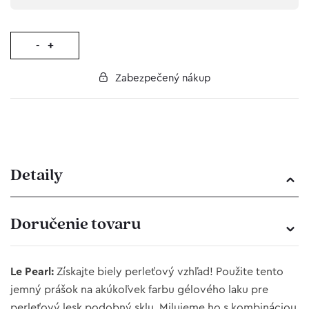
-
+
Zabezpečený nákup
Detaily
Doručenie tovaru
Le Pearl:
Získajte biely perleťový vzhľad! Použite tento
jemný prášok na akúkoľvek farbu gélového laku pre
perleťový lesk podobný sklu. Milujeme ho s kombináciou