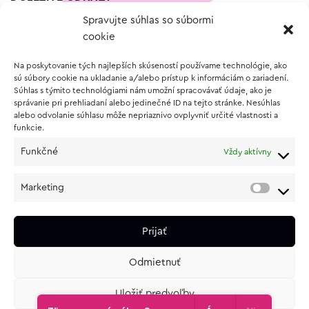
Spravujte súhlas so súbormi
Kontakt
cookie
Wishlist
Na poskytovanie tých najlepších skúseností používame technológie, ako
Vernostný program
sú súbory cookie na ukladanie a/alebo prístup k informáciám o zariadení.
Súhlas s týmito technológiami nám umožní spracovávať údaje, ako je
správanie pri prehliadaní alebo jedinečné ID na tejto stránke. Nesúhlas
O NÁKUPE
alebo odvolanie súhlasu môže nepriaznivo ovplyvniť určité vlastnosti a
funkcie.
Obchodné podmienky
Funkčné
Vždy aktívny
Vrátenie a reklamácia tovaru
Zásady používania súborov cookie (EÚ)
Marketing
Ochrana osobných údajov
Prijať
Odmietnuť
Uložiť predvoľby
e-shop od
lukasolos.sk