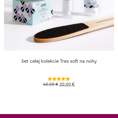
Set celej kolekcie Tres soft na nohy
Original
Current
40.00
€
20.00
€
Hodnotenie
5.00
z 5
price
price
was:
is:
40.00 €.
20.00 €.