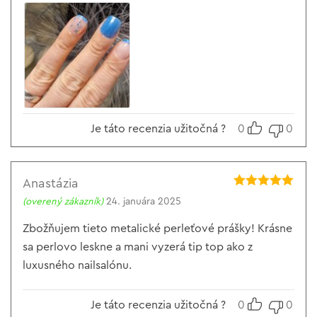
Je táto recenzia užitočná ?
0
0
Anastázia
Hodnotenie
5
(overený zákazník)
24. januára 2025
z 5
Zbožňujem tieto metalické perleťové prášky! Krásne
sa perlovo leskne a mani vyzerá tip top ako z
luxusného nailsalónu.
Je táto recenzia užitočná ?
0
0