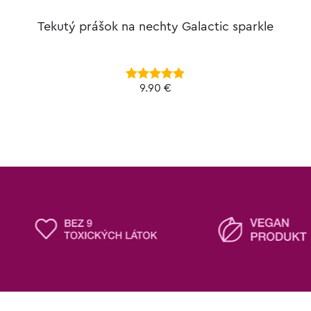
Tekutý prášok na nechty Galactic sparkle
9.90
€
Hodnotenie
5.00
z 5