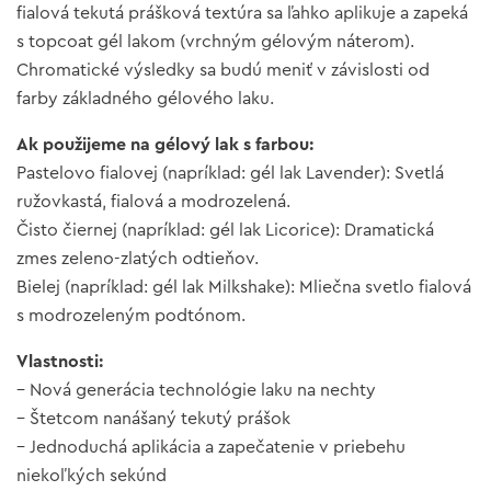
fialová tekutá prášková textúra sa ľahko aplikuje a zapeká
s topcoat gél lakom (vrchným gélovým náterom).
Chromatické výsledky sa budú meniť v závislosti od
farby základného gélového laku.
Ak použijeme na gélový lak s farbou:
Pastelovo fialovej (napríklad: gél lak Lavender): Svetlá
ružovkastá, fialová a modrozelená.
Čisto čiernej (napríklad: gél lak Licorice): Dramatická
zmes zeleno-zlatých odtieňov.
Bielej (napríklad: gél lak Milkshake): Mliečna svetlo fialová
s modrozeleným podtónom.
Vlastnosti:
– Nová generácia technológie laku na nechty
– Štetcom nanášaný tekutý prášok
– Jednoduchá aplikácia a zapečatenie v priebehu
niekoľkých sekúnd