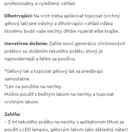
profesionálny a vyleštený vzhľad.
Dlhotrvajúci:
Na vrch treba aplikovať topcoat (vrchný
gélový lak) pre odolný a dlhotrvajúci vzhľad vďaka
ktorému budú vaše nechty dlhšie vyzerať ešte krajšie.
Inovatívne zloženie:
Zažite novú generáciu chrómových
práškov so zložením tekutého prášku, ktorý je
najmodernejší a ľahko sa používa.
*Gélový lak a topcoat gélový lak sa predávajú
samostatne.
*Len na použitie na nechty.
Možno použiť s bežným lakom na nechty a topcoat
vrchným lakom.
Zahŕňa:
– 2 ml tekutého prášku na nechty s aplikátorom (Musí sa
použiť s LED lampou, gélovým lakom (ako základný náter)