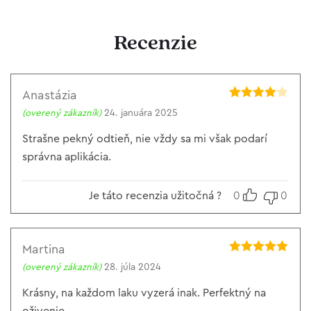
Recenzie
Anastázia
Hodnotenie
(overený zákazník)
24. januára 2025
4
z 5
Strašne pekný odtieň, nie vždy sa mi však podarí
správna aplikácia.
Je táto recenzia užitočná ?
0
0
Martina
Hodnotenie
5
(overený zákazník)
28. júla 2024
z 5
Krásny, na každom laku vyzerá inak. Perfektný na