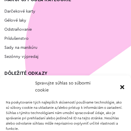
Darčekové karty
Gélové laky
Odstraňovanie
Príslušenstvo
Sady na manikúru
Sezónny výpredaj
DÔLEŽITÉ ODKAZY
Spravujte súhlas so súbormi
Kontakt
cookie
Wishlist
Na poskytovanie tých najlepších skúseností používame technológie, ako
Vernostný program
sú súbory cookie na ukladanie a/alebo prístup k informáciám o zariadení.
Súhlas s týmito technológiami nám umožní spracovávať údaje, ako je
správanie pri prehliadaní alebo jedinečné ID na tejto stránke. Nesúhlas
O NÁKUPE
alebo odvolanie súhlasu môže nepriaznivo ovplyvniť určité vlastnosti a
funkcie.