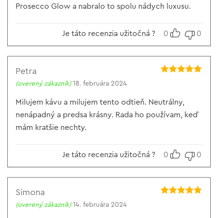
Prosecco Glow a nabralo to spolu nádych luxusu.
Je táto recenzia užitočná ?
0
0
Petra
Hodnotenie
5
(overený zákazník)
18. februára 2024
z 5
Milujem kávu a milujem tento odtieň. Neutrálny,
nenápadný a predsa krásny. Rada ho používam, keď
mám kratšie nechty.
Je táto recenzia užitočná ?
0
0
Simona
Hodnotenie
5
(overený zákazník)
14. februára 2024
z 5