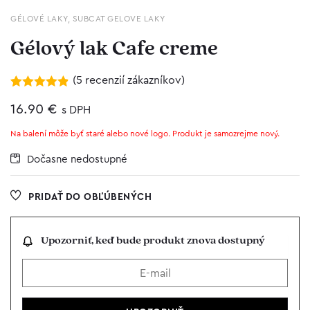
GÉLOVÉ LAKY
,
SUBCAT GELOVE LAKY
Gélový lak Cafe creme
(
5
recenzií zákazníkov)
Hodnotenie
5
4.80
16.90
z 5 na
€
s DPH
základe
zákazníckych
Na balení môže byť staré alebo nové logo. Produkt je samozrejme nový.
recenzií
Dočasne nedostupné
PRIDAŤ DO OBĽÚBENÝCH
Upozorniť, keď bude produkt znova dostupný