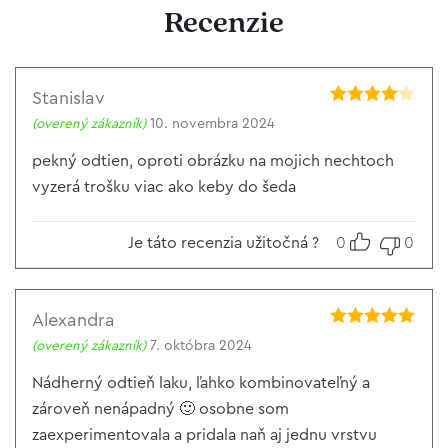
Recenzie
Stanislav
Hodnotenie
(overený zákazník)
10. novembra 2024
4
z 5
pekný odtien, oproti obrázku na mojich nechtoch
vyzerá trošku viac ako keby do šeda
Je táto recenzia užitočná ?
0
0
Alexandra
Hodnotenie
5
(overený zákazník)
7. októbra 2024
z 5
Nádherný odtieň laku, ľahko kombinovateľný a
zároveň nenápadný 🙂 osobne som
zaexperimentovala a pridala naň aj jednu vrstvu