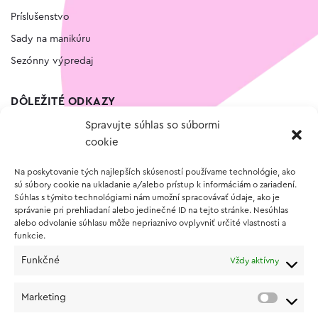
Príslušenstvo
Sady na manikúru
Sezónny výpredaj
DÔLEŽITÉ ODKAZY
Spravujte súhlas so súbormi
Kontakt
cookie
Wishlist
Na poskytovanie tých najlepších skúseností používame technológie, ako
Vernostný program
sú súbory cookie na ukladanie a/alebo prístup k informáciám o zariadení.
Súhlas s týmito technológiami nám umožní spracovávať údaje, ako je
správanie pri prehliadaní alebo jedinečné ID na tejto stránke. Nesúhlas
O NÁKUPE
alebo odvolanie súhlasu môže nepriaznivo ovplyvniť určité vlastnosti a
funkcie.
Obchodné podmienky
Funkčné
Vždy aktívny
Vrátenie a reklamácia tovaru
Zásady používania súborov cookie (EÚ)
Marketing
Ochrana osobných údajov