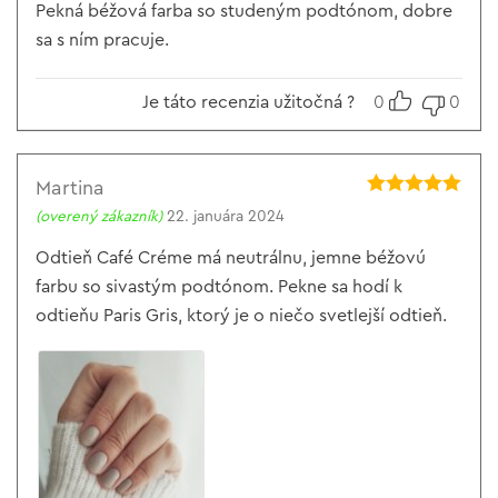
Pekná béžová farba so studeným podtónom, dobre
sa s ním pracuje.
Je táto recenzia užitočná ?
0
0
Martina
Hodnotenie
5
(overený zákazník)
22. januára 2024
z 5
Odtieň Café Créme má neutrálnu, jemne béžovú
farbu so sivastým podtónom. Pekne sa hodí k
odtieňu Paris Gris, ktorý je o niečo svetlejší odtieň.