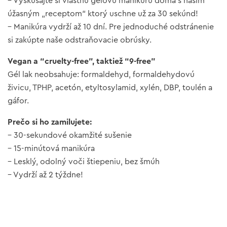
– Vyskúšajte si vlastnú gélovú manikúru doma s našim
úžasným „receptom“ ktorý uschne už za 30 sekúnd!
– Manikúra vydrží až 10 dní. Pre jednoduché odstránenie
si zakúpte naše odstraňovacie obrúsky.
Vegan a “cruelty-free”, taktiež “9-free”
Gél lak neobsahuje: formaldehyd, formaldehydovú
živicu, TPHP, acetón, etyltosylamid, xylén, DBP, toulén a
gáfor.
Prečo si ho zamilujete:
– 30-sekundové okamžité sušenie
– 15-minútová manikúra
– Lesklý, odolný voči štiepeniu, bez šmúh
– Vydrží až 2 týždne!