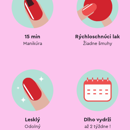
15 min
Rýchloschnúci lak
Manikúra
Žiadne šmuhy
Lesklý
Dlho vydrži
Odolný
až 2 týždne !