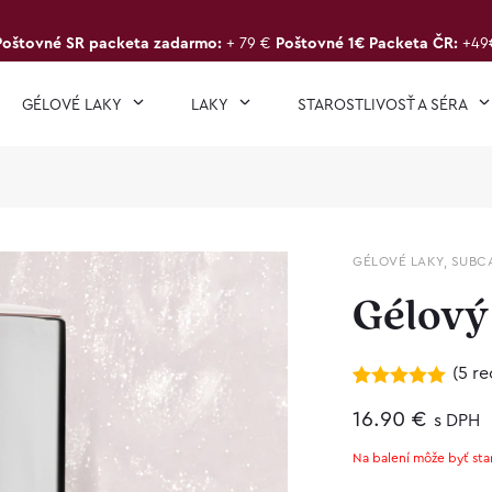
Poštovné SR packeta zadarmo:
+ 79 €
Poštovné 1€ Packeta ČR:
+49
GÉLOVÉ LAKY
LAKY
STAROSTLIVOSŤ A SÉRA
GÉLOVÉ LAKY
,
SUBC
Gélový 
(
5
re
Hodnotenie
5
5.00
16.90
z 5 na
€
s DPH
základe
zákazníckych
Na balení môže byť sta
recenzií