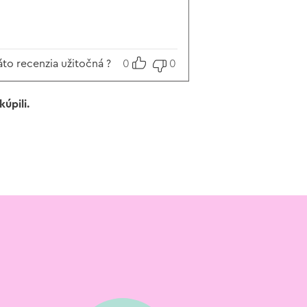
z 5
áto recenzia užitočná ?
0
0
úpili.