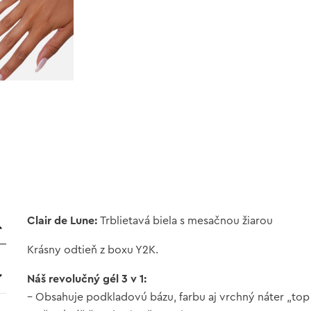
Clair de Lune:
Trblietavá biela s mesačnou žiarou
Krásny odtieň z boxu Y2K.
Náš revolučný gél 3 v 1:
– Obsahuje podkladovú bázu, farbu aj vrchný náter „top 