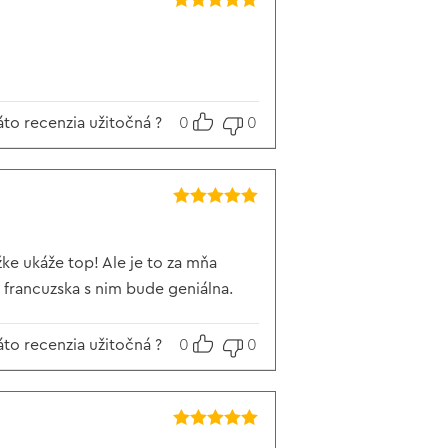
Hodnotenie
5
z 5
áto recenzia užitočná ?
0
0
Hodnotenie
5
z 5
ke ukáže top! Ale je to za mňa
e francuzska s nim bude geniálna.
áto recenzia užitočná ?
0
0
Hodnotenie
5