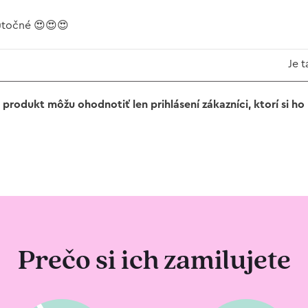
utočné 😍😍😍
Je t
 produkt môžu ohodnotiť len prihlásení zákazníci, ktorí si ho k
Prečo si ich zamilujete