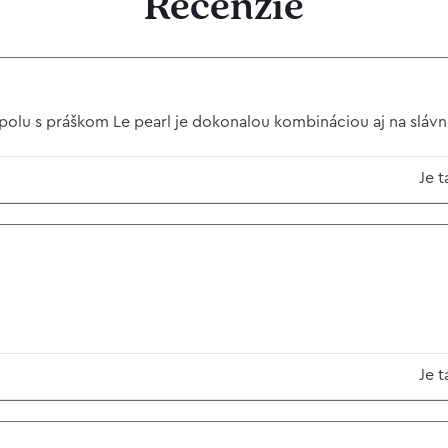
Recenzie
polu s práškom Le pearl je dokonalou kombináciou aj na slávn
Je t
Je t