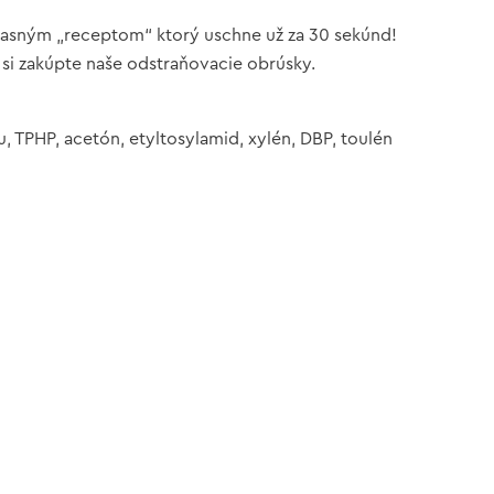
úžasným „receptom“ ktorý uschne už za 30 sekúnd!
 si zakúpte naše odstraňovacie obrúsky.
 TPHP, acetón, etyltosylamid, xylén, DBP, toulén