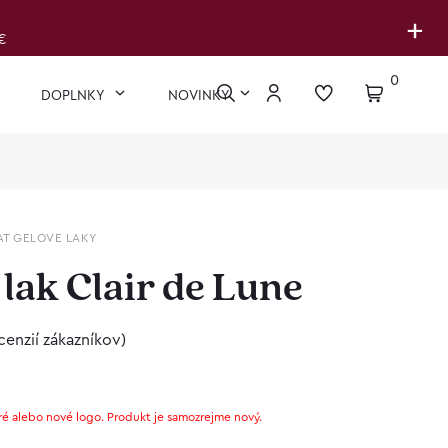
+
€
0
DOPLNKY
NOVINKY
AT GELOVE LAKY
lak Clair de Lune
cenzií zákazníkov)
ré alebo nové logo. Produkt je samozrejme nový.