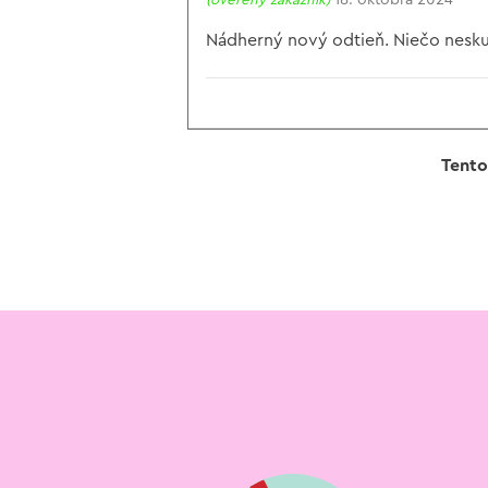
(overený zákazník)
18. októbra 2024
Nádherný nový odtieň. Niečo nesk
Tento