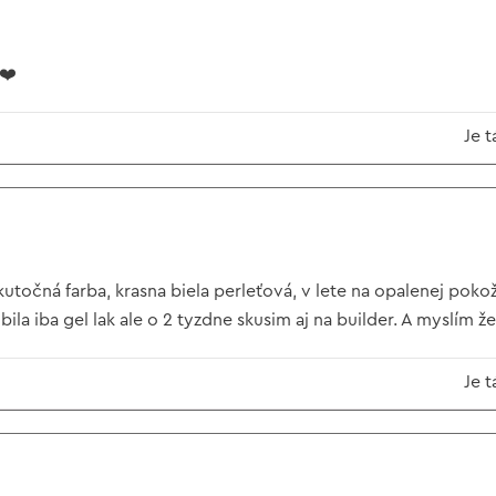
❤️
Je t
očná farba, krasna biela perleťová, v lete na opalenej pokož
ila iba gel lak ale o 2 tyzdne skusim aj na builder. A myslím ž
Je t