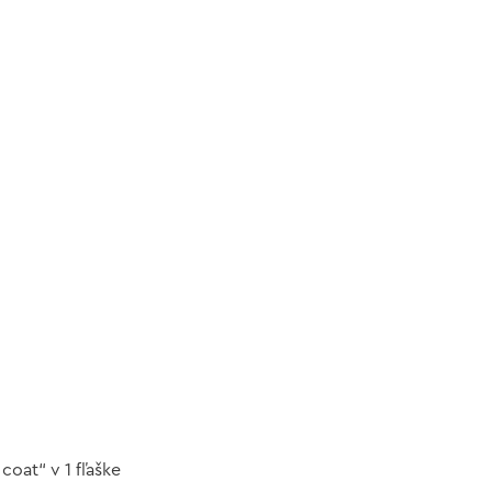
coat“ v 1 fľaške