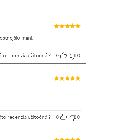
Hodnotenie
5
z 5
ostnejšiu mani.
áto recenzia užitočná ?
0
0
Hodnotenie
5
z 5
áto recenzia užitočná ?
0
0