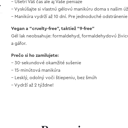
– Ušetrí Váš čas ale aj Vaše peniaze
– Vyskúšajte si vlastnú gélovú manikúru doma s našim 
– Manikúra vydrží až 10 dní. Pre jednoduché odstránenie
Vegan a “cruelty-free”, taktiež “9-free”
Gél lak neobsahuje: formaldehyd, formaldehydovú živicu,
a gáfor.
Prečo si ho zamilujete:
– 30-sekundové okamžité sušenie
– 15-minútová manikúra
– Lesklý, odolný voči štiepeniu, bez šmúh
– Vydrží až 2 týždne!