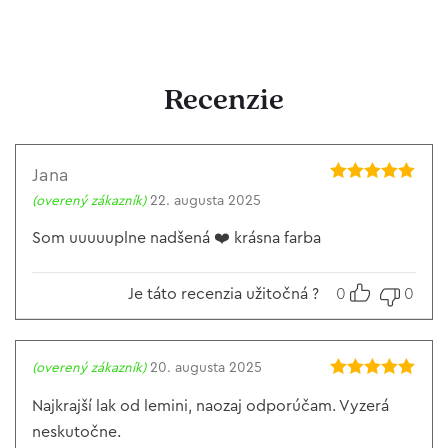
Recenzie
Jana
Hodnotenie
5
(overený zákazník)
22. augusta 2025
z 5
Som uuuuuplne nadšená ❤️ krásna farba
Je táto recenzia užitočná ?
0
0
(overený zákazník)
20. augusta 2025
Hodnotenie
5
z 5
Najkrajší lak od lemini, naozaj odporúčam. Vyzerá
neskutočne.