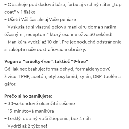
– Obsahuje podkladovú bázu, farbu aj vrchný náter „top
coat“ v 1 fľaške
– Ušetrí Váš čas ale aj Vaše peniaze
– Vyskúšajte si vlastnú gélovú manikúru doma s našim
úžasným „receptom“ ktorý uschne už za 30 sekúnd!
– Manikúra vydrží až 10 dní. Pre jednoduché odstránenie
si zakúpte naše odstraňovacie obrúsky.
Vegan a “cruelty-free”, taktiež “9-free”
Gél lak neobsahuje: formaldehyd, formaldehydovú
živicu, TPHP, acetón, etyltosylamid, xylén, DBP, toulén a
gáfor.
Prečo si ho zamilujete:
– 30-sekundové okamžité sušenie
– 15-minútová manikúra
– Lesklý, odolný voči štiepeniu, bez šmúh
– Vydrží až 2 týždne!