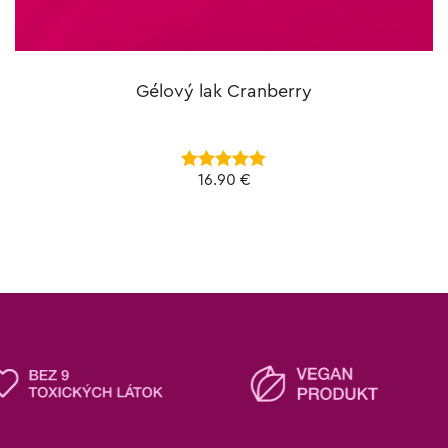
Gélový lak Cranberry
16.90
€
Hodnotenie
5.00
z 5