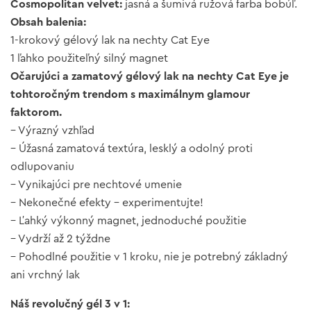
Cosmopolitan velvet:
jasná a šumivá ružová farba bobúľ.
Obsah balenia:
1-krokový gélový lak na nechty Cat Eye
1 ľahko použiteľný silný magnet
Očarujúci a zamatový gélový lak na nechty Cat Eye je
tohtoročným trendom s maximálnym glamour
faktorom.
– Výrazný vzhľad
– Úžasná zamatová textúra, lesklý a odolný proti
odlupovaniu
– Vynikajúci pre nechtové umenie
– Nekonečné efekty – experimentujte!
– Ľahký výkonný magnet, jednoduché použitie
– Vydrží až 2 týždne
– Pohodlné použitie v 1 kroku, nie je potrebný základný
ani vrchný lak
Náš revolučný gél 3 v 1: