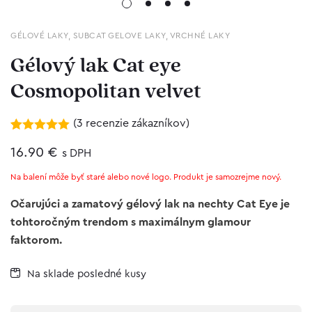
GÉLOVÉ LAKY
,
SUBCAT GELOVE LAKY
,
VRCHNÉ LAKY
Gélový lak Cat eye
Cosmopolitan velvet
(
3
recenzie zákazníkov)
Hodnotenie
3
5.00
16.90
z 5 na
€
s DPH
základe
zákazníckych
Na balení môže byť staré alebo nové logo. Produkt je samozrejme nový.
recenzií
Očarujúci a zamatový gélový lak na nechty Cat Eye je
tohtoročným trendom s maximálnym glamour
faktorom.
Na sklade posledné kusy